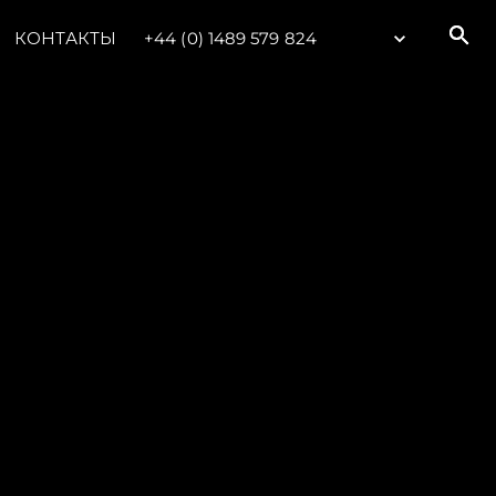
КОНТАКТЫ
+44 (0) 1489 579 824