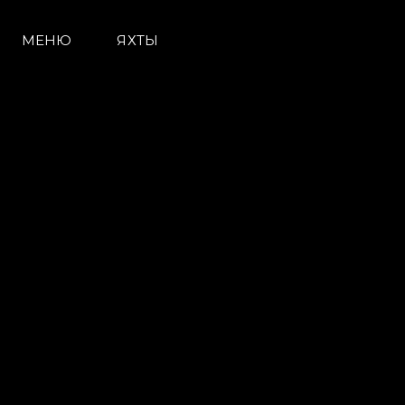
МЕНЮ
ЯХТЫ