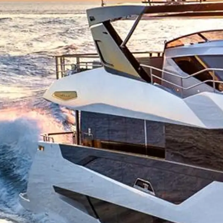
Информация
Карта На Сайта
Контакти
Предпочитания З
Бисквитки