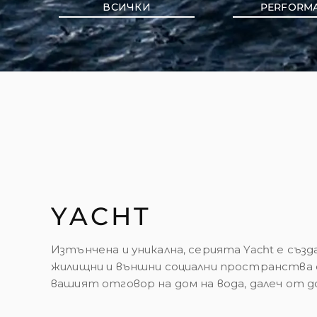
ВСИЧКИ
PERFORM
YACHT
Изтънчена и уникална, серията Yacht е съз
жилищни и външни социални пространства с
вашият отговор на дом на вода, далеч от до