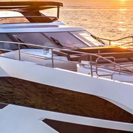
Правни Pазпоредби
Компа
PRIVACY POLICY
Новини
MODERN SLAVERY
Събити
STATEMENT
а
Иновац
TERMS & CONDITIONS
Наслед
COOKIE POLICY
Оценет
RECRUITMENT