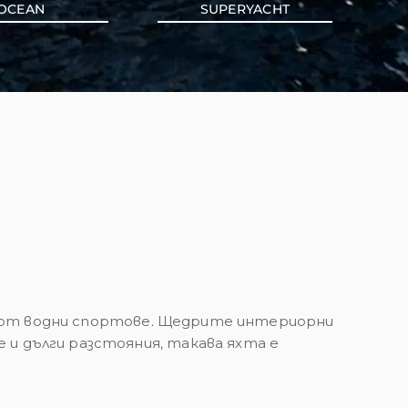
OCEAN
SUPERYACHT
вие от водни спортове. Щедрите интериорни
и дълги разстояния, такава яхта е