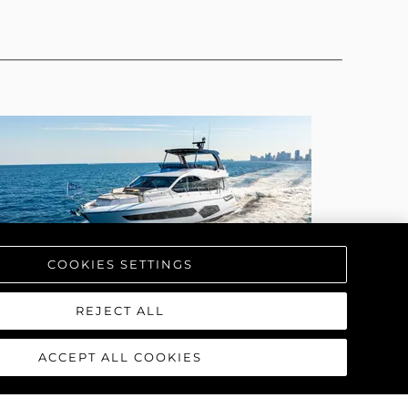
COOKIES SETTINGS
REJECT ALL
MANHATTAN 68
ACCEPT ALL COOKIES