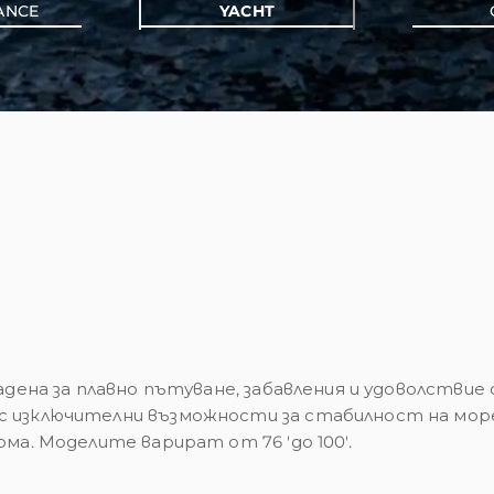
ANCE
YACHT
дадена за плавно пътуване, забавления и удоволст
 изключителни възможности за стабилност на море 
ма. Моделите варират от 76 'до 100'.