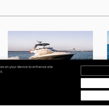
kies on your device to enhance site
s.
MANHATTAN 56
азени.