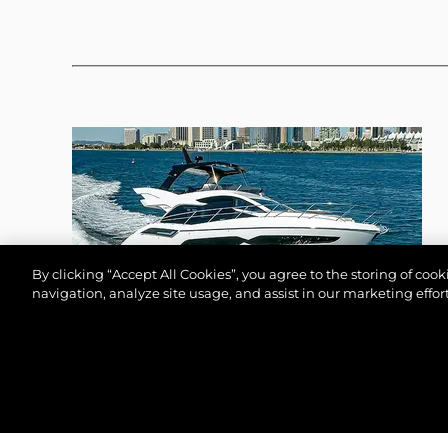
By clicking “Accept All Cookies”, you agree to the storing of coo
navigation, analyze site usage, and assist in our marketing effort
MANHATTAN 55
©2026 Sunseeker London Group.Всички права зап