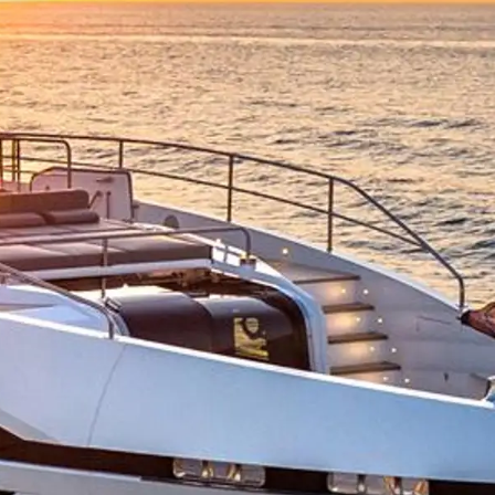
нията
я
ия
ство
е Вашата Яхта