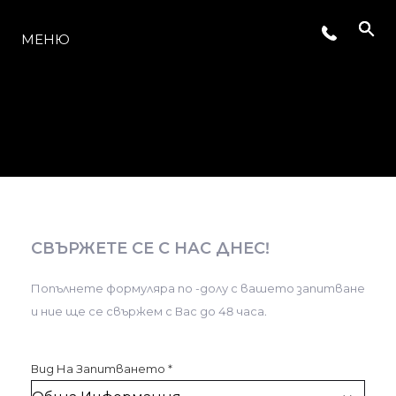
МОДЕЛИ
МЕНЮ
СВЪРЖЕТЕ СЕ С НАС ДНЕС!
Попълнете формуляра по -долу с вашето запитване
и ние ще се свържем с Вас до 48 часа.
Вид На Запитването
*