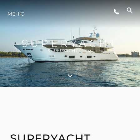
СЪБИТИЯ
МЕНЮ
ИНОВАЦИЯ
SUPERYACHT
SUPERYACHT
НАСЛЕДСТВО
ОЦЕНЕТЕ ВАШАТА ЯХТА
SUPERYACHT