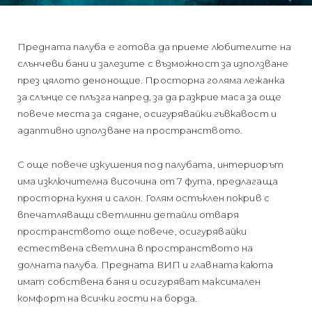
Предната палуба е готова да приеме любителите на
слънчеви бани и залезите с възможност за използване
през цялото денонощие. Просторна голяма лежанка
за слънце се плъзга напред, за да разкрие маса за още
повече места за сядане, осигурявайки гъвкавост и
адаптивно използване на пространството.
С още повече изкушения под палубата, интериорът
има изключителна височина от 7 фута, предлагаща
просторна кухня и салон. Голям остъклен покрив с
впечатляващи светлинни детайли отваря
пространството още повече, осигурявайки
естествена светлина в пространството на
долната палуба. Предната ВИП и главната каюта
имат собствена баня и осигуряват максимален
комфорт на всички гости на борда.