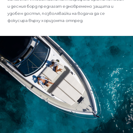
и десния борд предлагат едновремено защита и
удобен достъп, позволявайки на водача да се
фокусира върху хоризонта отпред.