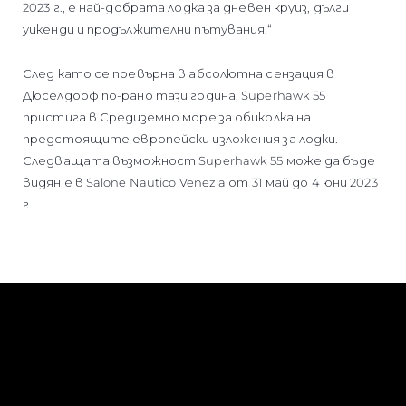
2023 г., е най-добрата лодка за дневен круиз, дълги
уикенди и продължителни пътувания.“
След като се превърна в абсолютна сензация в
Дюселдорф по-рано тази година, Superhawk 55
пристига в Средиземно море за обиколка на
предстоящите европейски изложения за лодки.
Следващата възможност Superhawk 55 може да бъде
видян е в Salone Nautico Venezia от 31 май до 4 юни 2023
г.