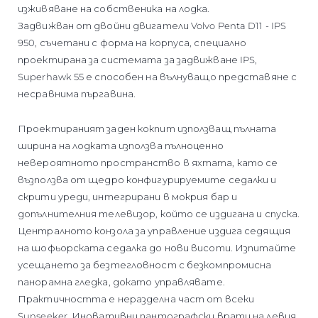
изживяване на собственика на лодка.
Задвижван от двойни двигатели Volvo Penta D11 - IPS
950, съчетани с форма на корпуса, специално
проектирана за системата за задвижване IPS,
Superhawk 55 е способен на вълнуващо представяне с
несравнима пъргавина.
Проектираният заден кокпит използващ пълната
ширина на лодката използва пълноценно
невероятното пространство в яхтата, като се
възползва от щедро конфигурируемите седалки и
скрити уреди, интегрирани в мокрия бар и
допълнителния телевизор, който се издигана и спуска.
Централното конзола за управление издига седящия
на шофьорската седалка до нови висоти. Изпитайте
усещането за безтегловност с безкомпромисна
панорамна гледка, докато управлявате.
Практичността е неразделна част от всеки
Sunseeker. Иновативни пантографски врати на левия