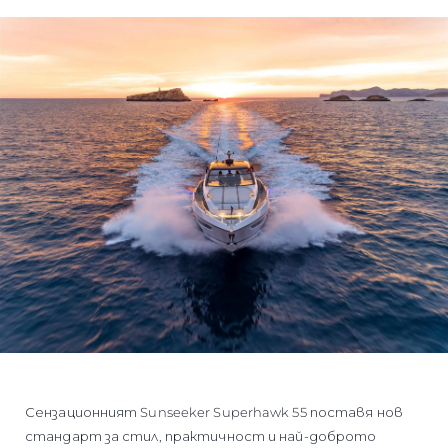
Сензационният Sunseeker Superhawk 55 поставя нов
стандарт за стил, практичност и най-доброто