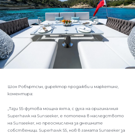
Шон Робъртсън, директор продажби и маркетинг,
коментира:
„Тази 55-футова мощна яхта, с духа на оригиналния
Superhawk на Sunseeker, е потопена в наследството
на Sunseeker, но преосмислена за днешните
собственици. Superhawk 55, нов в гамата Sunseeker за