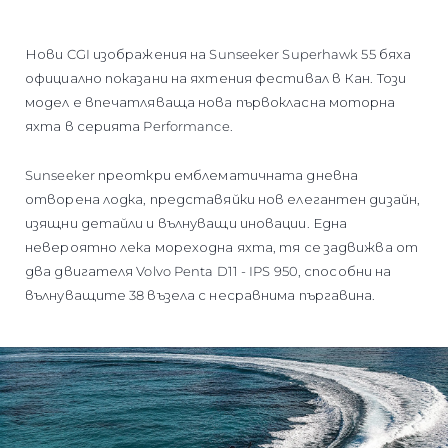
Нови CGI изображения на Sunseeker Superhawk 55 бяха
официално показани на яхтения фестивал в Кан. Този
модел е впечатляваща нова първокласна моторна
яхта в серията Performance.
Sunseeker преоткри емблематичната дневна
отворена лодка, представяйки нов елегантен дизайн,
изящни детайли и вълнуващи иновации. Една
невероятно лека мореходна яхта, тя се задвижва от
два двигателя Volvo Penta D11 - IPS 950, способни на
вълнуващите 38 възела с несравнима пъргавина.