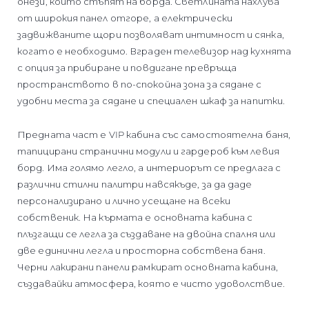
онези, които стъпят на борда. Светлината нахлува
от широкия панел отгоре, а електрически
задвижваните щори позволяват интимност и сянка,
когато е необходимо. Вграден телевизор над кухнята
с опция за прибиране и повдигане превръща
пространството в по-спокойна зона за сядане с
удобни места за сядане и специален шкаф за напитки.
Предната част е VIP кабина със самостоятелна баня,
тапицирани странични модули и гардероб към левия
борд. Има голямо легло, а интериорът се предлага с
различни стилни палитри навсякъде, за да даде
персонализирано и лично усещане на всеки
собственик. На кърмата е основната кабина с
плъзгащи се легла за създаване на двойна спалня или
две единични легла и просторна собствена баня.
Черни лакирани панели рамкират основната кабина,
създавайки атмосфера, която е чисто удоволствие.