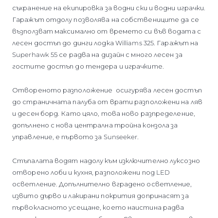
съхранение на екипировка за водни ски и водни играчки.
Гаражът отдолу позволява на собствениците да се
възползват максимално от времето си във водата с
лесен достъп до динги лодка Williams 325. Гаражът на
Superhawk 55 се радва на дизайн с много лесен за
гостите достъп до тендера и играчките.
Отвореното разположение осигурява лесен достъп
до страничната палуба от врати разположени на ляв
и десен борд. Като цяло, това ново разпределение,
допълнено с нова централна тройна конзола за
управление, е първото за Sunseeker.
Стъпалата водят надолу към изключително луксозно
отворено лоби и кухня, разположени под LED
осветление. Допълнително вградено осветление,
извито дърво и лакирани покрития допринасят за
първокласното усещане, което наистина радва