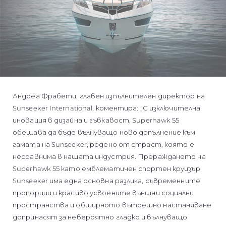
Андреа Фрабети, главен изпълнителен директор на
Sunseeker International, коментира: „С изключителна
иновация в дизайна и гъвкавост, Superhawk 55
обещава да бъде вълнуващо ново допълнение към
гамата на Sunseeker, родено от страст, която е
несравнима в нашата индустрия. Прераждането на
Superhawk 55 като емблематичен спортен круизър
Sunseeker има една основна разлика, съвременните
пропорции и красиво усвоените външни социални
пространства и обширното вътрешно настаняване
допринасят за невероятно гладко и вълнуващо