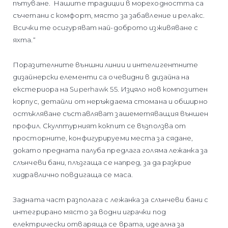
пътуване. Нашите традиции в мореходността са
съчетани с комфорт, място за забавление и релакс.
Всички те осигуряват най-доброто изживяване с
яхта.“
Поразителните външни линии и интелигентните
дизайнерски елементи са очевидни в дизайна на
екстериора на Superhawk 55. Изцяло нов композитен
корпус, детайли от неръждаема стомана и обширно
остъкляване съставляват зашеметяващия външен
профил. Скулптурният кокпит се възползва от
просторните, конфигурируеми места за сядане,
докато предната палуба предлага голяма лежанка за
слънчеви бани, плъзгаща се напред, за да разкрие
хидравлично повдигаща се маса.
Задната част разполага с лежанка за слънчеви бани с
интегрирано място за водни играчки под
електрически отваряща се врата, идеална за