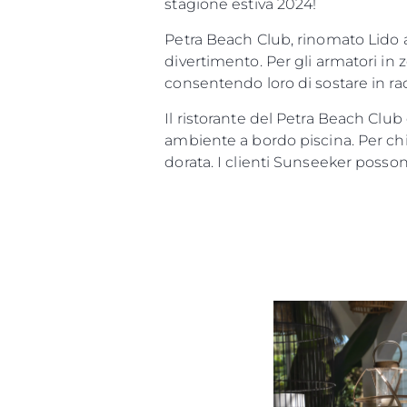
stagione estiva 2024!
Petra Beach Club, rinomato Lido a M
divertimento. Per gli armatori in 
consentendo loro di sostare in rad
Il ristorante del Petra Beach Club
ambiente a bordo piscina. Per chi a
dorata. I clienti Sunseeker posson
Informazioni
Mappa Del Sito
Contatti
Cookies