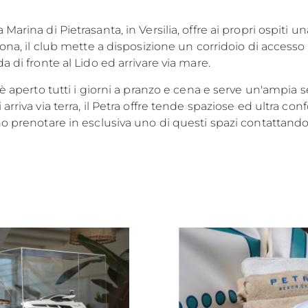
arina di Pietrasanta, in Versilia, offre ai propri ospiti u
zona, il club mette a disposizione un corridoio di accesso
a di fronte al Lido ed arrivare via mare.
 è aperto tutti i giorni a pranzo e cena e serve un'ampia s
rriva via terra, il Petra offre tende spaziose ed ultra co
o prenotare in esclusiva uno di questi spazi contattandoc
Aspetti Legali
L'azien
POLICY SULLA PRIVACY
News
MODERN SLAVERY
Eventi
STATEMENT
Innovazi
TERMINI E CONDIZIONI
Heritage
COOKIE POLICY
Valuta L
RECLUTAMENTO