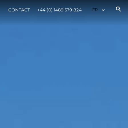
CONTACT
+44 (0) 1489 579 824