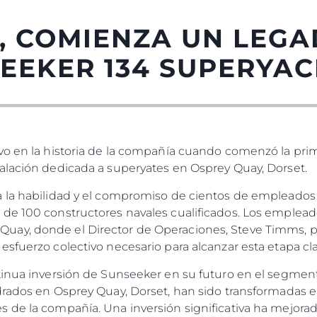
, COMIENZA UN LEGA
SEEKER 134 SUPERYA
vo en la historia de la compañía cuando comenzó la pri
alación dedicada a superyates en Osprey Quay, Dorset.
Legal
¿Quién
 la habilidad y el compromiso de cientos de empleados 
de 100 constructores navales cualificados. Los emplead
POLÍTICA DE PRIVACIDAD
Noticias
ay, donde el Director de Operaciones, Steve Timms, p
DECLARACIÓN EN CONTRA
Eventos
sfuerzo colectivo necesario para alcanzar esta etapa cla
DE LA ESCLAVITUD
okies
Innovaci
MODERNA
tinua inversión de Sunseeker en su futuro en el segmen
Historia
TERMINOS Y CONDICIONES
drados en Osprey Quay, Dorset, han sido transformadas e
Valore S
POLÍTICA DE COOKIES
de la compañía. Una inversión significativa ha mejorado 