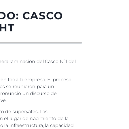
DO: CASCO
CHT
mera laminación del Casco Nº1 del
es Somos?
en toda la empresa. El proceso
os se reunieron para un
ronunció un discurso de
ve.
ón
to de superyates. Las
n el lugar de nacimiento de la
u Embarcación
la infraestructura, la capacidad