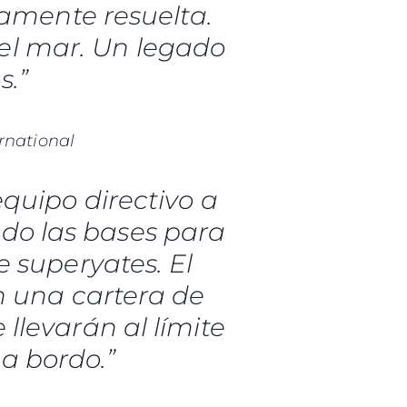
tamente resuelta.
el mar. Un legado
s.”
rnational
quipo directivo a
ndo las bases para
e superyates. El
n una cartera de
llevarán al límite
 a bordo.”