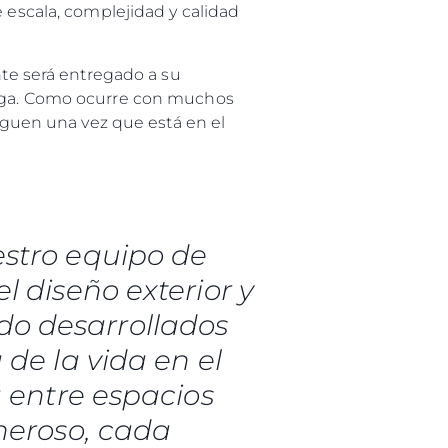
e escala, complejidad y calidad
nte será entregado a su
carga. Como ocurre con muchos
siguen una vez que está en el
stro equipo de
l diseño exterior y
ido desarrollados
 de la vida en el
a entre espacios
neroso, cada