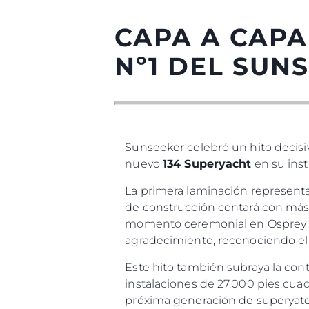
CAPA A CAPA
Nº1 DEL SUN
Sunseeker celebró un hito decisi
nuevo
134 Superyacht
en su inst
Información
La primera laminación representa
de construcción contará con más 
Mapa
momento ceremonial en Osprey Qu
Contacto
agradecimiento, reconociendo el e
Preferencias De Co
Este hito también subraya la con
instalaciones de 27.000 pies cua
próxima generación de superyates 