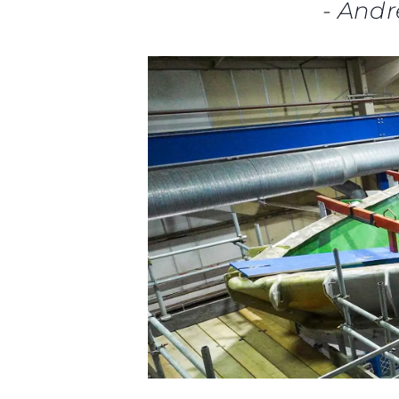
-
Andr