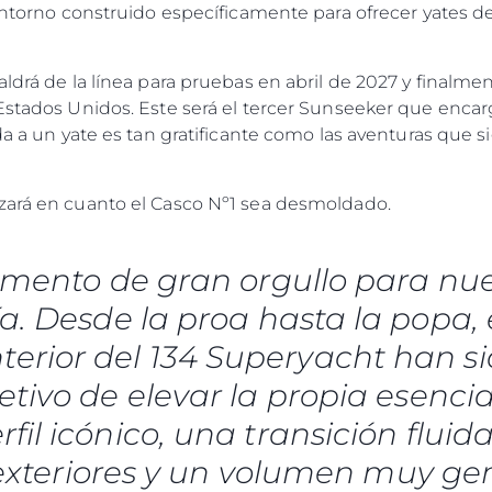
 entorno construido específicamente para ofrecer yates d
OFERTAS DE TRABAJO
aldrá de la línea para pruebas en abril de 2027 y finalme
 Estados Unidos. Este será el tercer Sunseeker que en
ida a un yate es tan gratificante como las aventuras que 
zará en cuanto el Casco Nº1 sea desmoldado.
omento de gran orgullo para nue
a. Desde la proa hasta la popa, e
interior del 134 Superyacht han s
etivo de elevar la propia esencia
fil icónico, una transición fluid
y exteriores y un volumen muy ge