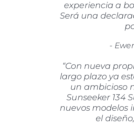
experiencia a bo
Será una declara
pa
-
Ewen
“Con nueva propi
largo plazo ya es
un ambicioso nu
Sunseeker 134 S
nuevos modelos in
el diseño