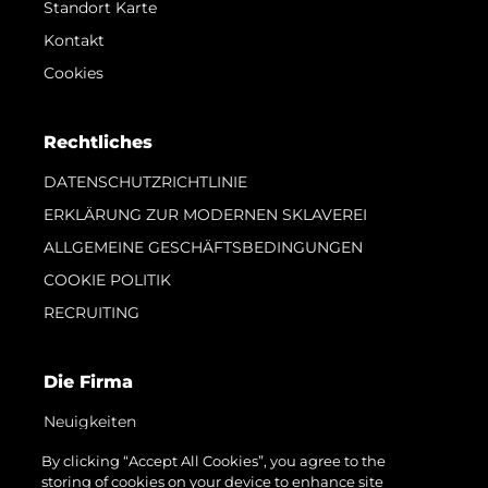
Standort Karte
Kontakt
Cookies
Rechtliches
DATENSCHUTZRICHTLINIE
ERKLÄRUNG ZUR MODERNEN SKLAVEREI
ALLGEMEINE GESCHÄFTSBEDINGUNGEN
COOKIE POLITIK
RECRUITING
Die Firma
Neuigkeiten
Veranstaltungen
By clicking “Accept All Cookies”, you agree to the
storing of cookies on your device to enhance site
Innovation