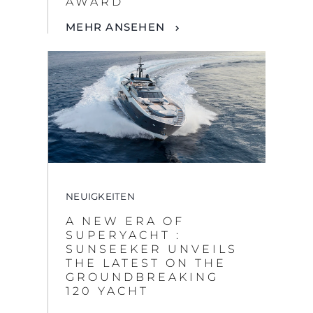
NEUIGKEITEN
A NEW ERA OF
SUPERYACHT :
By clicking “Accept All Cookies”, you agree to the
SUNSEEKER UNVEILS
storing of cookies on your device to enhance site
THE LATEST ON THE
navigation, analyze site usage, and assist in our
GROUNDBREAKING
marketing efforts.
120 YACHT
COOKIES SETTINGS
MEHR ANSEHEN
REJECT ALL
ACCEPT ALL COOKIES