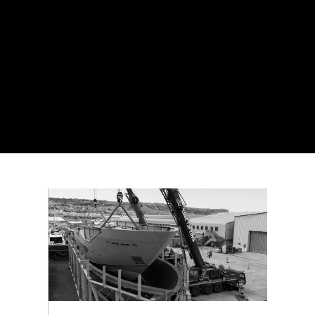
NEUIGKEITEN
OWNER VISIT MARKS
MAJOR MILESTONE
FOR SUNSEEKER 134
SUPERYACHT AT
OSPREY QUAY